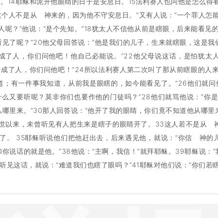
里。14耶稣和泥开他眼睛的日子是安息日。15法利赛人也问他是怎么
这个人不是从 神来的，因为他不守安息日。”又有人说：“一个罪人怎
呢？”他说：“是个先知。”18犹太人不信他从前是瞎眼，后来能看见
见了呢？”20他父母回答说：“他是我们的儿子，生来就瞎眼，这是我
成了人，你们问他吧！他自己必能说。”22他父母说这话，是怕犹太
经成了人，你们问他吧！”24所以法利赛人第二次叫了那从前瞎眼的人
知道；有一件事我知道，从前我是眼瞎的，如今能看见了。”26他们就问
什么又要听呢？莫非你们也要作他的门徒吗？”28他们就骂他说：“你
哪里来。”30那人回答说：“他开了我的眼睛，你们竟不知道他从哪里
世以来，未曾听见有人把生来是瞎子的眼睛开了。33这人若不是从 神
了。 35耶稣听说他们把他赶出去，后来遇见他，就说：“你信 神的儿
和你说话的就是他。”38他说：“主啊，我信！”就拜耶稣。39耶稣说
听见这话，就说：“难道我们也瞎了眼吗？”41耶稣对他们说：“你们若