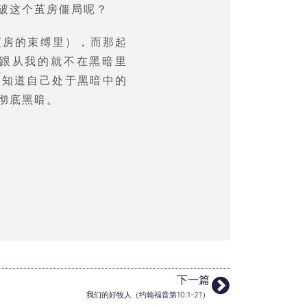
破这个茧房僵局呢？
茧房的束缚里），而那起
跟从我的就不在黑暗里
是知道自己处于黑暗中的
彻底黑暗。
下一篇
我们的好牧人（约翰福音第10:1-21）