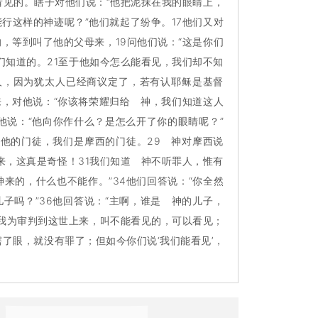
得看见的。瞎子对他们说：“他把泥抹在我的眼睛上，
能行这样的神迹呢？”他们就起了纷争。17他们又对
的，等到叫了他的父母来，19问他们说：“这是你们
们知道的。21至于他如今怎么能看见，我们却不知
人，因为犹太人已经商议定了，若有认耶稣是基督
来，对他说：“你该将荣耀归给 神，我们知道这人
他说：“他向你作什么？是怎么开了你的眼睛呢？”
是他的门徒，我们是摩西的门徒。29 神对摩西说
来，这真是奇怪！31我们知道 神不听罪人，惟有
来的，什么也不能作。”34他们回答说：“你全然
子吗？”36他回答说：“主啊，谁是 神的儿子，
：“我为审判到这世上来，叫不能看见的，可以看见；
瞎了眼，就没有罪了；但如今你们说‘我们能看见’，