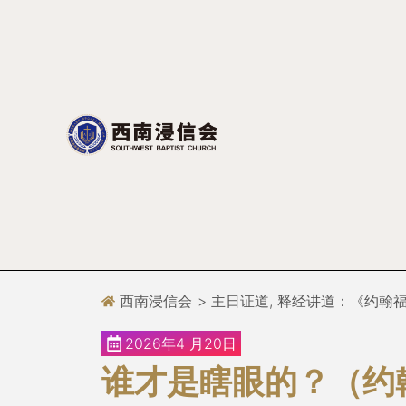
跳
至
正
文
西南浸信会
>
主日证道
,
释经讲道：《约翰
2026年4 月20日
谁才是瞎眼的？（约