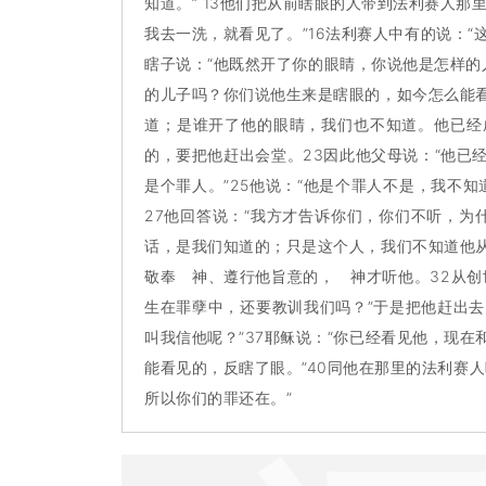
知道。” 13他们把从前瞎眼的人带到法利赛人那
我去一洗，就看见了。”16法利赛人中有的说：“
瞎子说：“他既然开了你的眼睛，你说他是怎样的人
的儿子吗？你们说他生来是瞎眼的，如今怎么能看
道；是谁开了他的眼睛，我们也不知道。他已经
的，要把他赶出会堂。23因此他父母说：“他已
是个罪人。”25他说：“他是个罪人不是，我不
27他回答说：“我方才告诉你们，你们不听，为
话，是我们知道的；只是这个人，我们不知道他从
敬奉 神、遵行他旨意的， 神才听他。32从创
生在罪孽中，还要教训我们吗？”于是把他赶出去
叫我信他呢？”37耶稣说：“你已经看见他，现在
能看见的，反瞎了眼。”40同他在那里的法利赛人
所以你们的罪还在。”