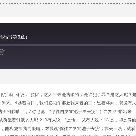
翰福音第9章）
门徒问耶稣说：“拉比，这人生来是瞎眼的，是谁犯了罪？是这人呢？是
为来。4趁着白日，我们必须作那差我来者的工；黑夜将到，就没有人
子的眼睛上，7对他说：“你往西罗亚池子里去洗”（“西罗亚”翻出来，
前坐着讨饭的人吗？”9有人说：“是他。”又有人说：“不是，却是像他。
稣，他和泥抹我的眼睛，对我说‘你往西罗亚池子去洗’；我去一洗，就看见