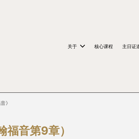
关于
核心课程
主日证
福音》
翰福音第9章）