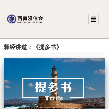
跳
至
正
文
释经讲道：《提多书》