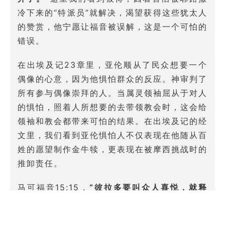
冷下来的“特派员”就解决，渴望获得这些犹太人
的赞赏，他宁愿让福音被误解，这是一个可怕的
错误。
在出埃及记23章里，亚伦顺从了民众想要一个
偶像的心意，因为他惧怕群众的反应。神审判了
所有参与偶像崇拜的人。当属灵领袖屈从于对人
的惧怕，照着人所想要的去带领教会时，这会给
领袖和教会都带来可怕的结果。在出埃及记的经
文里，我们看到亚伦惧怕人不仅表现在他随从百
姓的愿望制作金牛犊，更表现在被摩西挑战时的
推卸责任。
马可福音15:15，
“彼拉多要叫众人喜悦，就释
放巴拉巴给他们，将耶稣鞭打了，交给人钉十字
架。”
虽然耶稣没有犯罪，但是彼拉多选择了要