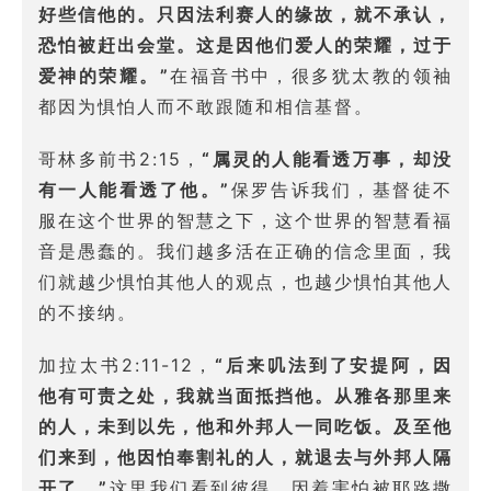
好些信他的。只因法利赛人的缘故，就不承认，
恐怕被赶出会堂。这是因他们爱人的荣耀，过于
爱神的荣耀。”
在福音书中，很多犹太教的领袖
都因为惧怕人而不敢跟随和相信基督。
哥林多前书2:15，
“属灵的人能看透万事，却没
有一人能看透了他。”
保罗告诉我们，基督徒不
服在这个世界的智慧之下，这个世界的智慧看福
音是愚蠢的。我们越多活在正确的信念里面，我
们就越少惧怕其他人的观点，也越少惧怕其他人
的不接纳。
加拉太书2:11-12，
“后来叽法到了安提阿，因
他有可责之处，我就当面抵挡他。从雅各那里来
的人，未到以先，他和外邦人一同吃饭。及至他
们来到，他因怕奉割礼的人，就退去与外邦人隔
开了。”
这里我们看到彼得，因着害怕被耶路撒