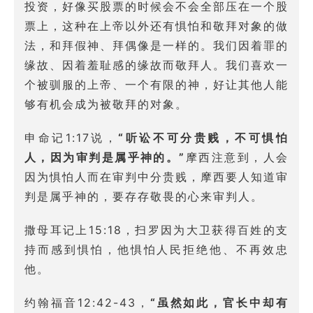
投资，好像买股票的时候会不会全部压在一个股
票上，这种在上帝以外还有惧怕和敬拜对象的做
法，和拜假神、拜偶像是一样的。我们因着罪的
缘故、因着羞耻感的缘故而敬拜人。我们喜欢一
个被驯服的上帝、一个有限的神，好让其他人能
够有机会成为被敬拜的对象。
申命记1:17说，
“听讼不可分贵贱，不可惧怕
人，因为审判是属乎神的。”
摩西注意到，人会
因为惧怕人而在审判中分贵贱，摩西要人知道审
判是属乎神的，要存存敬畏的心来审判人。
撒母耳记上15:18，扫罗因为大卫获得百姓的支
持而感到惧怕，他惧怕人民拒绝他、不再效忠
他。
约翰福音12:42-43，
“虽然如此，官长中却有