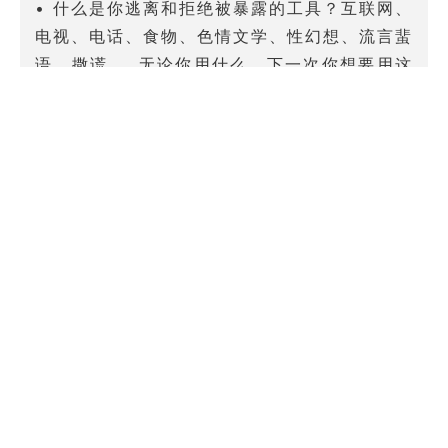
• 什么是你逃离和拒绝被暴露的工具？互联网、
电视、电话、食物、色情文学、性幻想、流言蜚
语、撒谎……无论你用什么，下一次你想要用这
些东西逃离的时候，先祷告和承认自己想要逃离
某种情况的欲望，承认自己的惧怕，并且和另一
个同性别的基督徒讨论这件事。
回应：神的注视和福音
我们如何更加明白和注意到这种惧怕和我们与神
的关系紧密相连。我们要知道，我们没有什么事
情是可以逃离神的视线的，神在注视着我们。
除了福音以外，也没有任何其他逃离惧怕的方
法。
因为我们害怕被暴露、被羞辱的惧怕是来自堕