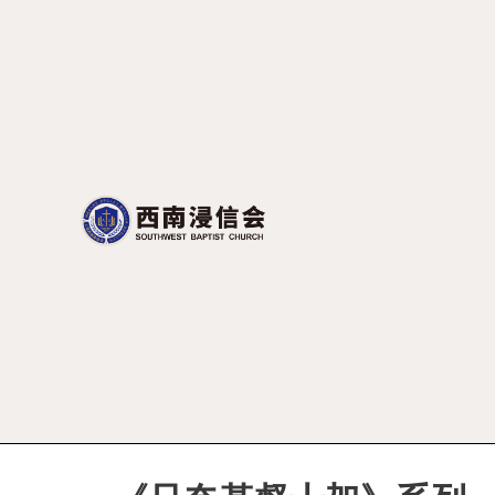
跳
至
正
文