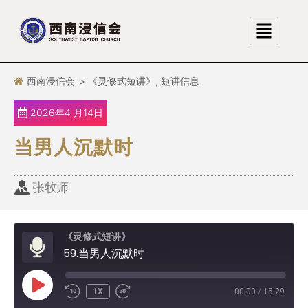
跳
至
正
文
西南浸信会
>
《灵修式短讲》
,
短讲信息
2026年4 月14日
当男人沉默时
张牧师
《灵修式短讲》
59.当男人沉默时
1X
00:00
/
15:29