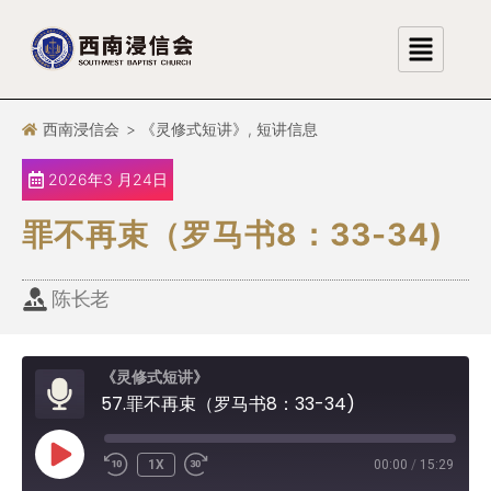
跳
至
正
文
西南浸信会
>
《灵修式短讲》
,
短讲信息
2026年3 月24日
罪不再束（罗马书8：33-34)
陈长老
《灵修式短讲》
57.罪不再束（罗马书8：33-34)
1X
00:00
/
15:29