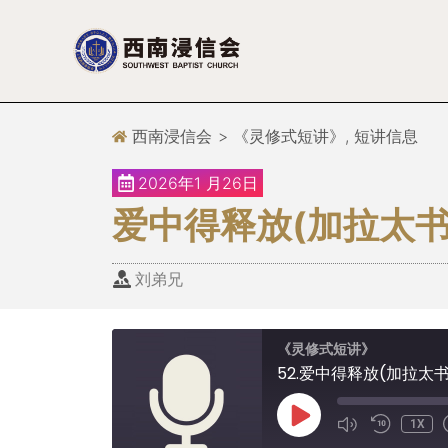
跳
至
正
文
西南浸信会
>
《灵修式短讲》
,
短讲信息
2026年1 月26日
爱中得释放(加拉太书5
刘弟兄
《灵修式短讲》
52.爱中得释放(加拉太书5
1X