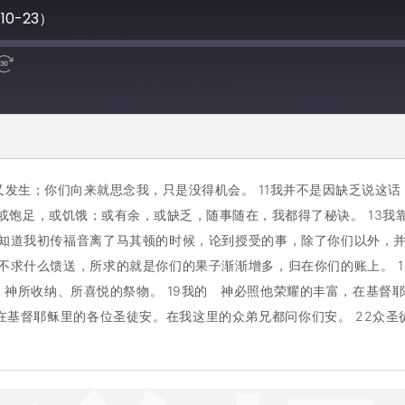
10-23）
又发生；你们向来就思念我，只是没得机会。 11我并不是因缺乏说这
或饱足，或饥饿；或有余，或缺乏，随事随在，我都得了秘诀。 13我
也知道我初传福音离了马其顿的时候，论到授受的事，除了你们以外，并
并不求什么馈送，所求的就是你们的果子渐渐增多，归在你们的账上。 
神所收纳、所喜悦的祭物。 19我的 神必照他荣耀的丰富，在基督耶
在基督耶稣里的各位圣徒安。在我这里的众弟兄都问你们安。 22众