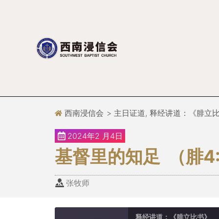
跳
至
正
文
西南浸信会
>
主日证道
,
释经讲道：《腓立
2024年2 月4日
基督里的知足 （腓4:
张牧师
释经讲道：《腓立比书》