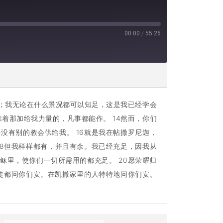
00:00
/
55:26
话；我无论在什么景况都可以知足，这是我已经学会
靠着那加给我力量的，凡事都能作。 14然而，你们
没有别的教会供给我。 16就是我在帖撒罗尼迦，
18但我样样都有，并且有余。我已经充足，因我从
稣里，使你们一切所需用的都充足。 20愿荣耀归
圣徒都问你们安。在凯撒家里的人特特地问你们安。