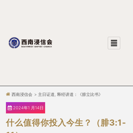
跳
至
正
文
西南浸信会
>
主日证道
,
释经讲道：《腓立比书》
2024年1 月14日
什么值得你投入今生？（腓3:1-