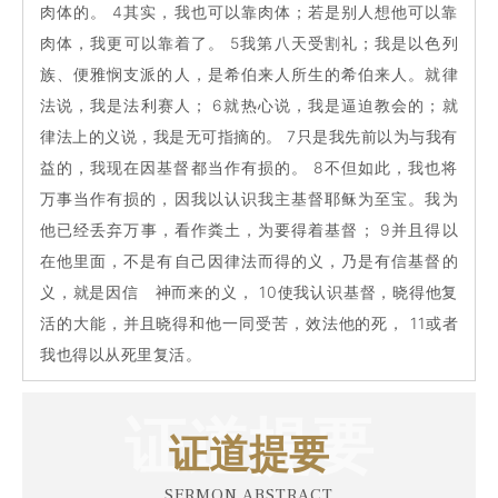
肉体的。 4其实，我也可以靠肉体；若是别人想他可以靠
肉体，我更可以靠着了。 5我第八天受割礼；我是以色列
族、便雅悯支派的人，是希伯来人所生的希伯来人。就律
法说，我是法利赛人； 6就热心说，我是逼迫教会的；就
律法上的义说，我是无可指摘的。 7只是我先前以为与我有
益的，我现在因基督都当作有损的。 8不但如此，我也将
万事当作有损的，因我以认识我主基督耶稣为至宝。我为
他已经丢弃万事，看作粪土，为要得着基督； 9并且得以
在他里面，不是有自己因律法而得的义，乃是有信基督的
义，就是因信 神而来的义， 10使我认识基督，晓得他复
活的大能，并且晓得和他一同受苦，效法他的死， 11或者
我也得以从死里复活。
证道提要
证道提要
SERMON ABSTRACT