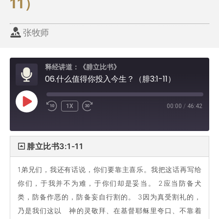
11）
张牧师
释经讲道：《腓立比书》
06.什么值得你投入今生？（腓3:1-11）
1X
00:00
/
46:42
腓立比书3:1-11
1弟兄们，我还有话说，你们要靠主喜乐。我把这话再写给
你们，于我并不为难，于你们却是妥当。 2应当防备犬
类，防备作恶的，防备妄自行割的。 3因为真受割礼的，
乃是我们这以 神的灵敬拜、在基督耶稣里夸口、不靠着