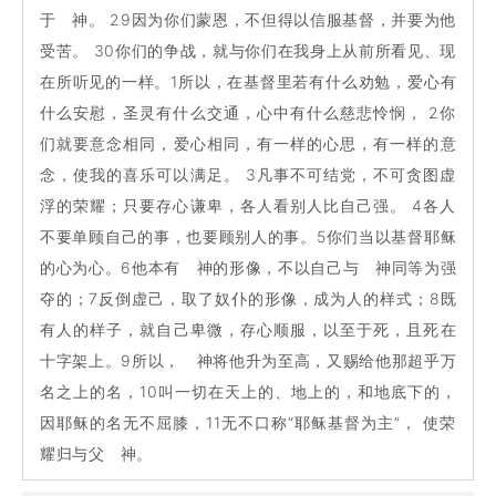
于 神。 29因为你们蒙恩，不但得以信服基督，并要为他
受苦。 30你们的争战，就与你们在我身上从前所看见、现
在所听见的一样。1所以，在基督里若有什么劝勉，爱心有
什么安慰，圣灵有什么交通，心中有什么慈悲怜悯， 2你
们就要意念相同，爱心相同，有一样的心思，有一样的意
念，使我的喜乐可以满足。 3凡事不可结党，不可贪图虚
浮的荣耀；只要存心谦卑，各人看别人比自己强。 4各人
不要单顾自己的事，也要顾别人的事。5你们当以基督耶稣
的心为心。6他本有 神的形像，不以自己与 神同等为强
夺的；7反倒虚己，取了奴仆的形像，成为人的样式；8既
有人的样子，就自己卑微，存心顺服，以至于死，且死在
十字架上。9所以， 神将他升为至高，又赐给他那超乎万
名之上的名，10叫一切在天上的、地上的，和地底下的，
因耶稣的名无不屈膝，11无不口称“耶稣基督为主”， 使荣
耀归与父 神。