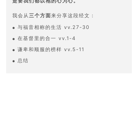
是要我们都以祂的心为心。
我会从
三个方面
来分享这段经文：
与福音相称的生活 vv.27-30
●
在基督里的合一 vv.1-4
●
谦卑和顺服的榜样 vv.5-11
●
总结
●
上一篇
下一篇
福音照常显大（腓立比书1:12-26）
如明光照耀（腓2:12-18）
联系我们
contact@swbc.life