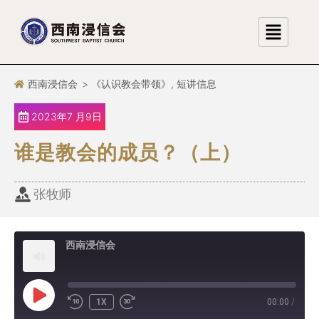
跳
至
正
文
西南浸信会
>
《认识教会带领》
,
短讲信息
2023年7 月9日
谁是教会的成员？（上）
张牧师
西南浸信会
1X
00:00
/