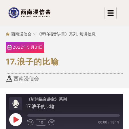
跳
至
正
文
西南浸信会
>
《新约福音讲章》系列
,
短讲信息
2022年5 月31日
17.浪子的比喻
西南浸信会
《新约福音讲章》系列
17.浪子的比喻
1X
00:00
/
18:19